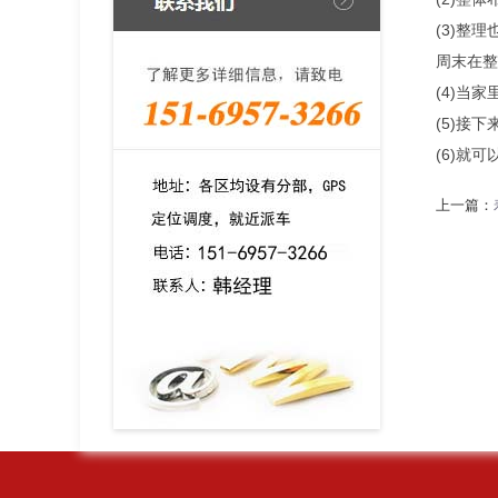
(3)整
周末在整
(4)当
(5)接
(6)就
上一篇：