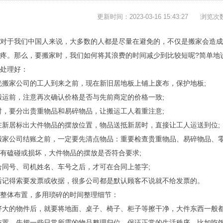
更新时间：2023-03-16 15:43:27
浏览次
对于我们中国人来说，大多数的人都是尽量在避免的，不仅是搬家会造成
疼。那么，要搬家时，我们如何将其浪费的时间减少到比较短呢?简单地
处理好：
寿光搬家公司的工人到来之前，现在新旧居地板上铺上废布，保护地板;
始搬运前，注意再次确认价格是否与先前商定的价格一致;
运时，要分出贵重物品和易碎物品，让搬运工人着重注意;
前在新居标出大件物品的摆放位置，物品送抵新居时，直接让工人运送到位;
与搬家公司结账之前，一定要先清点物品：重要检查贵重物品、易碎物品、
有磕碰或损坏，大件物品的摆放是否符合要求;
录合同号、司机姓名、车号之后，才可在合同上签字;
帐后记得索要发票或收据，很多公司都是默认顾客不说就不给发票的。
整体布置，多用琐碎的时间整理细节：
放好大的物件后，就要将地面、桌子、椅子、柜子等擦干净，大件东西一般
体布置，先把一些日常所需的物品整理归位，保证正常的生活秩序，比如吃