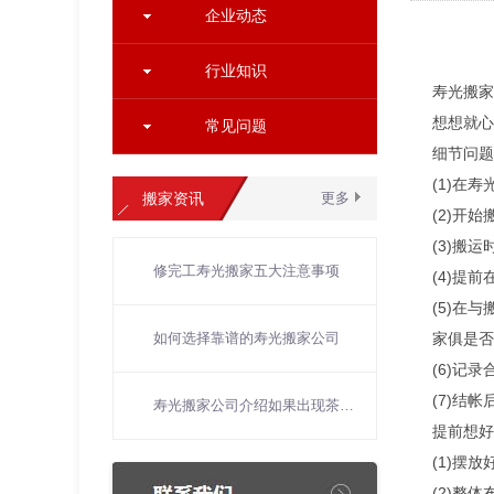
企业动态
行业知识
寿光搬家
想想就心
常见问题
细节问题
(1)在
搬家资讯
更多
(2)开
(3)搬
修完工寿光搬家五大注意事项
(4)提
(5)在
如何选择靠谱的寿光搬家公司
家俱是否
(6)记
(7)结
寿光搬家公司介绍如果出现茶垢该怎么进行处理？
提前想好
(1)摆
(2)整