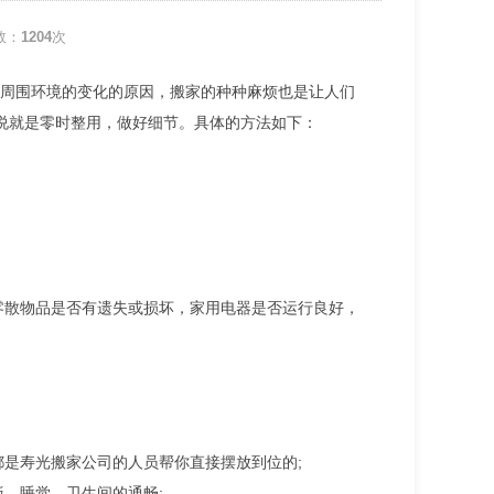
数：
1204
次
周围环境的变化的原因，搬家的种种麻烦也是让人们
说就是零时整用，做好细节。具体的方法如下：
零散物品是否有遗失或损坏，家用电器是否运行良好，
都是寿光搬家公司的人员帮你直接摆放到位的;
饭、睡觉、卫生间的通畅;