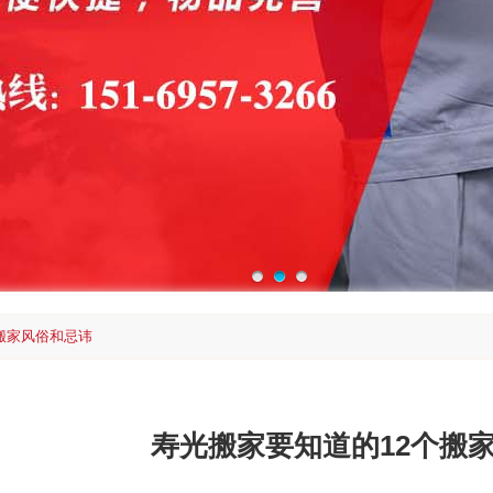
搬家风俗和忌讳
寿光搬家要知道的12个搬