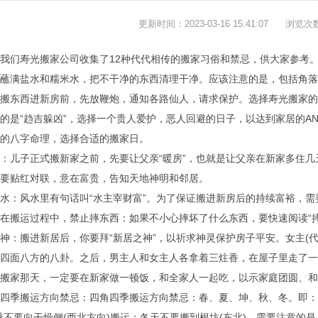
更新时间：2023-03-16 15:41:07
浏览次
我们寿光搬家公司收集了12种代代相传的搬家习俗和禁忌，供大家参考
蘸满盐水和糯米水，把不干净的东西清理干净。应该注意的是，包括角落
搬东西进新房前，先放鞭炮，通知各路仙人，请求保护。选择寿光搬家的
的是“趋吉躲凶”，选择一个贵人爱护，恶人回避的日子，以达到家居的A
的八字命理，选择合适的搬家日。
：儿子正式搬新家之前，先要让父亲“暖房”，也就是让父亲在新家多住
要贴红对联，意在富贵，告知天地神明和邻居。
水：风水里有句话叫“水主宰财富”。为了保证搬进新房后的持续富裕，
在搬运过程中，禁止摔东西：如果不小心摔坏了什么东西，要快速阅读“摔
神：搬进新居后，你要拜“新居之神”，以祈求神灵保护房子平安。女主(
四面八方的八卦。之后，男主人和女主人各拿着三炷香，在屋子里走了一
搬家那天，一定要在新家做一顿饭，和全家人一起吃，以示家庭团圆、和
四季搬运方向禁忌：四角四季搬运方向禁忌：春、夏、坤、秋、冬。即：春
季不要向干燥侧(西北方向)搬运；冬天不要搬到根坊(东北)。需要注意的