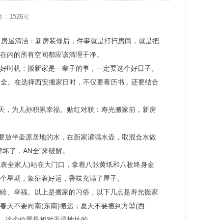
数：
1526
次
。房屋清洁：新房装修后，件事就是打扫房间，就是把
在内的所有空间都应该清理干净。
好时机：搬新家是一辈子的事，一定要选个好日子。
N全。在选择西安搬家日时，不仅要看历书，还要结合
几天，为儿孙积累幸福。贴红对联：寿光搬家前，新房
需要放半壶原居地的水，在新家灌满水壶，取混合水做
坏了，AN全”来破解。
代表全家人)站在大门口，拿着八张黄纸和八枚终身金
个星期，象征着好运，香味充满了屋子。
睦、幸福。以上是搬家的习俗，以下几点是寿光搬家
天不要向南(东南)搬运；夏天不要搬到方堃(西
是，这个位置是相对于原地址的。