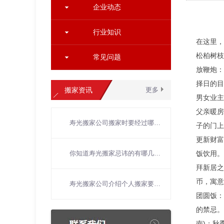
企业动态
行业知识
在这里，
松柏树枝
常见问题
放鞭炮：
择日的目
搬家资讯
更多
男女业主
父亲暖房
寿光搬家公司搬家时要经过哪些流程
子的门上
更新财富
你知道寿光搬家忌讳的有哪几点吗
饭饮用。
拜新居之
币，寓意
寿光搬家公司介绍个人搬家要注意的问题
团圆饭：
的禁忌。
南)；秋