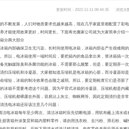
更新时间：2022-11-11 08:44:35
浏览次
的不断发展，人们对物质要求也越来越高，现在几乎家庭里都配置了彩电
保养才能使用效果更好，时间更长。下面寿光搬家公司就为大家简单介绍一
箱分两大部分
冰箱内部确保卫生无污染。长时间使用电冰箱，冰箱内部会产生很难闻的
。所以，电冰箱使用一端时间后，要把箱内的食品拿出来，替冰箱搞一次
备光触媒除臭和杀菌功能的冰箱，不需要那么频繁，但是，要定期弄一次
清扫压缩机和冷凝器。大家都知道压缩机是电冰箱的心脏，而冷凝器却是
命缩短，冰箱的制冷效果也会随之减弱。所以，要定期检查它们是否脏了
的冰箱不需要考虑这个问题。因为平背式冰箱的冷凝器、压缩机都是内藏
、压缩机都裸露在外面，容易沾上灰尘、蜘蛛网等。因此定期清扫是非常
清洗电冰箱还应该注意几个问题：
清洁电冰箱每年至少两次。清洁冰箱时应先切断电源，用软布蘸上清水或
止损害箱外涂复层和箱内塑料零件，请勿用洗衣粉、去污粉、滑石粉、碱
附件肮脏积垢时，应拆下用清水或洗洁精清洗。电气零件表面应用干布擦