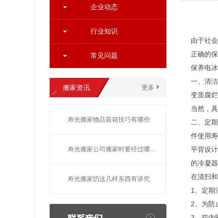
企业动态
行业知识
由于社会
正确的
常见问题
保养电冰
一、清洁
搬家资讯
更多
变质腐烂
当然，具
寿光搬家物品装箱技巧有哪些
二、定期
件使用寿
寿光搬家公司搬家时要经过哪些流程
平背设计
的冷凝器
在清扫和
寿光搬家扔这几样东西有讲究
1、定期
2、为防
3、箱内