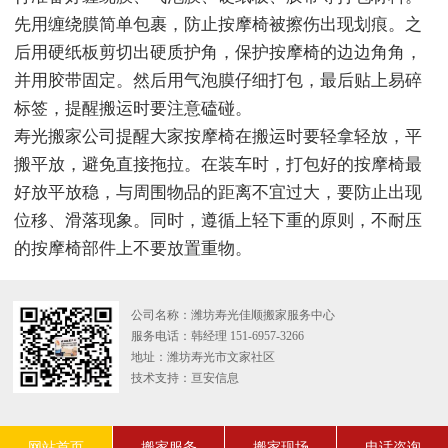
先用缠绕膜简单包裹，防止按摩椅被擦伤出现划痕。之
后用硬纸板剪切出硬质护角，保护按摩椅的边边角角，
并用胶带固定。然后用气泡膜仔细打包，最后贴上易碎
标签，提醒搬运时要注意磕碰。
寿光搬家公司提醒大家按摩椅在搬运时要轻拿轻放，平
搬平放，避免直接拖拉。在装车时，打包好的按摩椅最
好放平放稳，与周围物品的距离不宜过大，要防止出现
位移、滑落现象。同时，遵循上轻下重的原则，不耐压
的按摩椅部件上不要放置重物。
公司名称：潍坊寿光佳顺搬家服务中心
服务电话：韩经理 151-6957-3266
地址：潍坊寿光市文家社区
技术支持：
亘安信息
网站首页
搬家服务
搬家现场
电话咨询