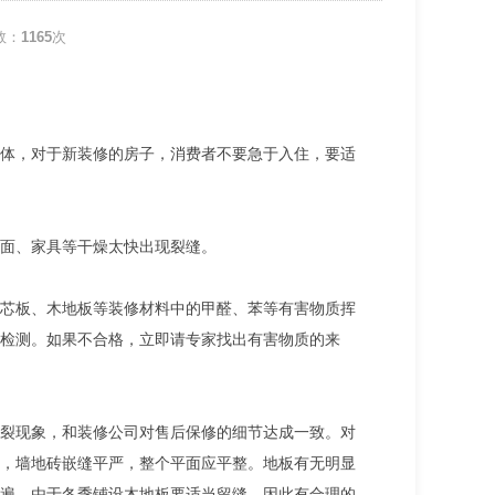
数：
1165
次
体，对于新装修的房子，消费者不要急于入住，要适
面、家具等干燥太快出现裂缝。
芯板、木地板等装修材料中的甲醛、苯等有害物质挥
检测。如果不合格，立即请专家找出有害物质的来
裂现象，和装修公司对售后保修的细节达成一致。对
，墙地砖嵌缝平严，整个平面应平整。地板有无明显
遍，由于冬季铺设木地板要适当留缝，因此有合理的