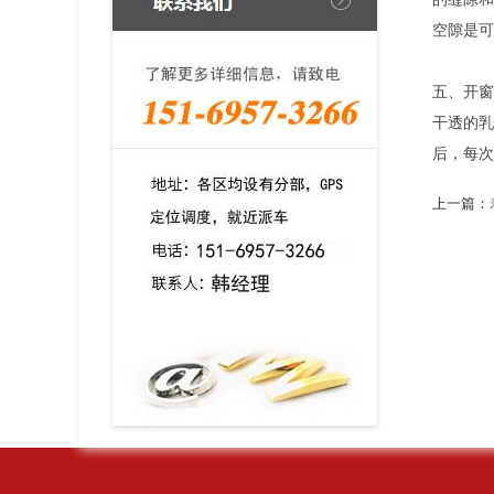
空隙是可
五、开窗
干透的乳
后，每次
上一篇：