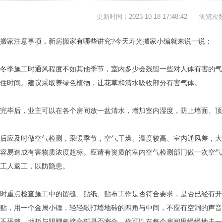
更新时间：2023-10-18 17:48:42
浏览次
搬家注意事项，新房搬家有哪些讲究?今天寿光搬家小编就来说一说：
冬季施工时通风程度不如其他季节，室内多少会残留一些对人体有害的气
住时间。建议采取养绿色植物，让花草和清水吸收部分有害气体。
完毕后，业主可以在各个房间放一盆清水，增加室内湿度，防止墙面、顶
后应及时做空气检测，采暖季节，空气干燥、温度较高、室内通风差，大
容易造成有害物质浓度超标。应请有资质的室内空气检测部门做一次空气
工人返工，以防隐患。
时重点检查施工中的留缝、贴纸、贴布工作是否符合要求，是否已经有开
贴，用一个金属小锤，轻轻敲打墙地砖的四角与中间，不应有空洞的声音
不平整，地板与踢脚板接合部是否密合。你可以在每个房间里慢慢地走一